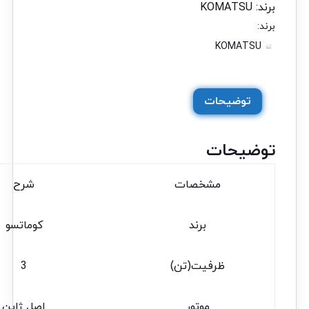
برند:
KOMATSU
برند:
KOMATSU
توضیحات
توضیحات
مشخصات
شرح
برند
کوماتسو
ظرفیت(تن)
3
موتور
اصل ژاپن