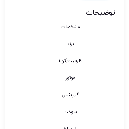
توضیحات
مشخصات
برند
ظرفیت(تن)
موتور
گیربکس
سوخت
سال ساخت