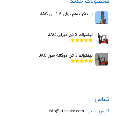
محصولات جدید
استاکر تمام برقی 1.5 تن JAC
ليفتراك 3 تن ديزلی JAC
امتیاز
4.92
از 5
ليفتراك 3 تن دوگانه سوز JAC
امتیاز
4.92
از 5
تماس
آدرس ایمیل :
info@atlasniro.com