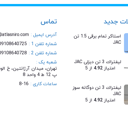
ت جدید
تماس
آدرس ایمیل :
@atlasniro.com
استاکر تمام برقی 1.5 تن
JAC
شماره تلفن 1 :
09108640725
شماره تلفن 2 :
09108640728
ليفتراك 3 تن ديزلی JAC
شعبه یک :
امتیاز
4.92
از 5
پ 12 ط 4 واحد 8
ساعات کاری :
8-16
ليفتراك 3 تن دوگانه سوز
JAC
امتیاز
4.92
از 5