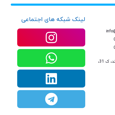
لینک شبکه های اجتماعی
info
تهران، میدان آرژانتین، خ الوند، ک 31،