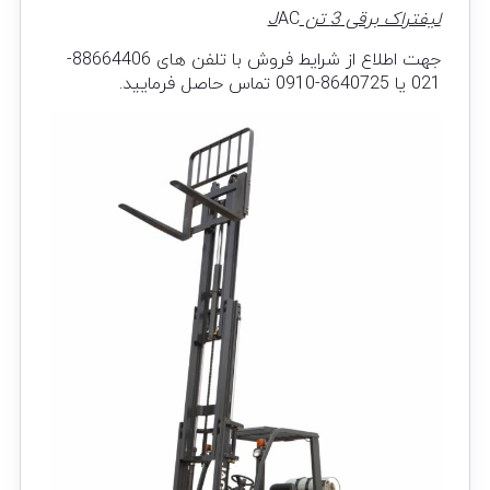
لیفتراک برقی 3 تن J
AC
جهت اطلاع از شرایط فروش با تلفن های 88664406-
021 یا 8640725-0910 تماس حاصل فرمایید.